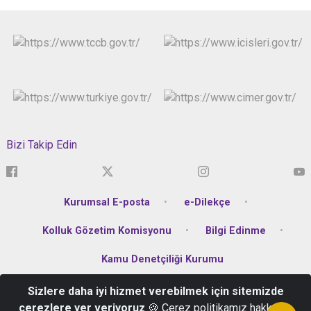
Bizi Takip Edin
Kurumsal E-posta
e-Dilekçe
Kolluk Gözetim Komisyonu
Bilgi Edinme
Kamu Denetçiliği Kurumu
Sizlere daha iyi hizmet verebilmek için sitemizde
Karşıyaka Mahallesi Atatürk Bulvarı No:336 Altınordu/Ordu
çerezlere yer veriyoruz
🍪 Çerez politikamız hakkında