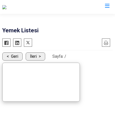
Valilikler
Yemek Listesi
Geri
İleri
Sayfa:
/