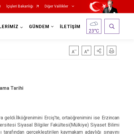
İçişleri Bakanlığı
Diğer Valilikler
LERİMİZ
GÜNDEM
İLETİŞİM
23
°C
ama Tarihi
eldi.İlköğrenimini Erciş'te, ortaöğrenimini ise Erzincan
itesi Siyasal Bilgiler Fakültesi(Mülkiye) Siyaset Bilimi
 tarafından gerçekleştirilen kaymakam adaylığı sınavını