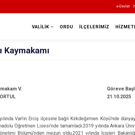
e-Devlet
VALİLİK
ORDU
İLÇELERİMİZ
HİZMET
Valilikler
lı Kaymakamı
aymakam V.
Göreve Başl
ZORTUL
21.10.2025
a Van'ın Erciş ilçesine bağlı Kırkdeğirmen Köyü'nde dünyaya g
adolu Öğretmen Lisesi'nde tamamladı.2019 yılında Ankara Ünivers
netimi Bölümü'nden mezun oldu.2021 yılında İçişleri Bakanlığı