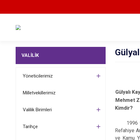
Gülya
VALİLİK
Yöneticilerimiz
Gülyalı K
Milletvekillerimiz
Mehmet 
Kimdir?
Valilik Birimleri
1996 yılınd
Tarihçe
Refahiye An
ve Kamu Yö