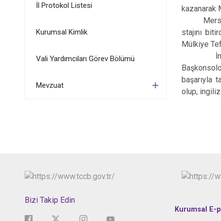
İl Protokol Listesi
kazanarak M
Mersin Val
Kurumsal Kimlik
stajını bi
Mülkiye Tef
İngiltere
Vali Yardımcıları Görev Bölümü
Başkonsolos
başarıyla 
Mevzuat
olup, ingili
Bizi Takip Edin
Kurumsal E-p