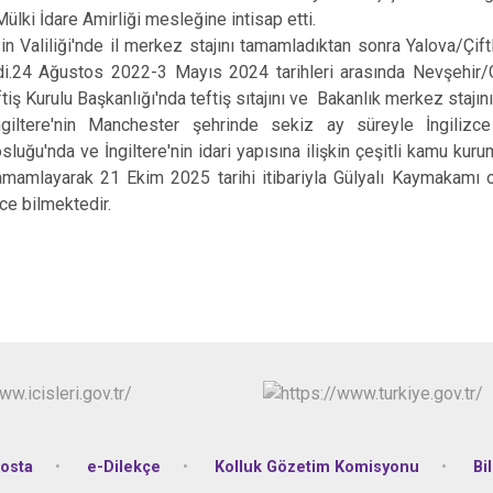
ülki İdare Amirliği mesleğine intisap etti.
iliği'nde il merkez stajını tamamladıktan sonra Yalova/Çiftl
tirdi.24 Ağustos 2022-3 Mayıs 2024 tarihleri arasında Nevşehir
tiş Kurulu Başkanlığı'nda teftiş sıtajını ve Bakanlık merkez stajını
'nin Manchester şehrinde sekiz ay süreyle İngilizce di
luğu'nda ve İngiltere'nin idari yapısına ilişkin çeşitli kamu ku
tamamlayarak 21 Ekim 2025 tarihi itibariyla Gülyalı Kaymakam
zce bilmektedir.
osta
e-Dilekçe
Kolluk Gözetim Komisyonu
Bi