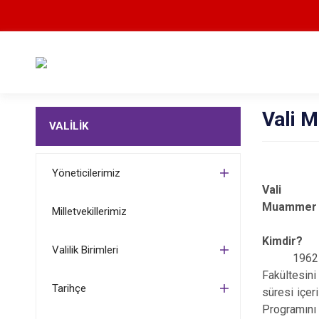
Vali 
VALİLİK
Yöneticilerimiz
Vali
Muamm
Milletvekillerimiz
Kimdir?
Valilik Birimleri
1962 yılın
Fakültesini
Tarihçe
süresi içer
Programını 