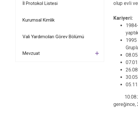
olup evli v
İl Protokol Listesi
Kariyeri:
Kurumsal Kimlik
1984-
yaptı
Vali Yardımcıları Görev Bölümü
1995 
Grupl
Mevzuat
08.05
07.01
26.08
30.05
05.11
10.08.2023
gereğince, 