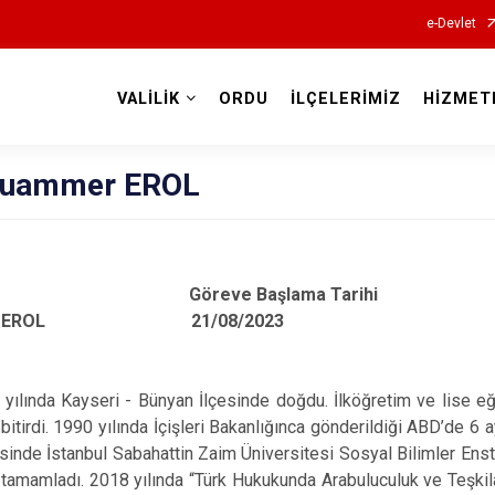
e-Devlet
VALİLİK
ORDU
İLÇELERİMİZ
HİZMET
Valilikler
Muammer EROL
 Göreve Başlama Tarihi
er EROL 21/08/2023
da Kayseri - Bünyan İlçesinde doğdu. İlköğretim ve lise eğit
 bitirdi. 1990 yılında İçişleri Bakanlığınca gönderildiği ABD’de 6 
isinde İstanbul Sabahattin Zaim Üniversitesi Sosyal Bilimler En
tamamladı. 2018 yılında “Türk Hukukunda Arabuluculuk ve Teşkilatl