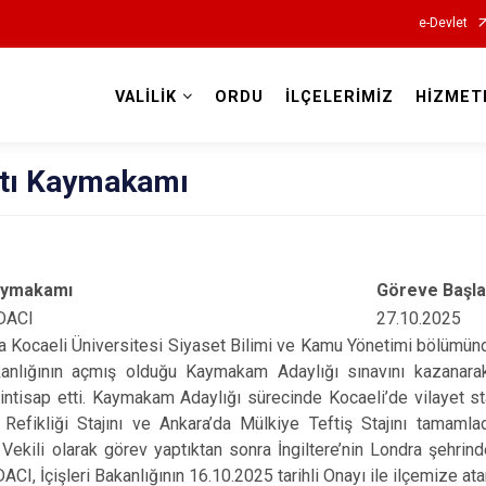
e-Devlet
VALİLİK
ORDU
İLÇELERİMİZ
HİZMET
Valilikler
tı Kaymakamı
aymakamı
Göreve Başla
DACI
27.10.2025
a Kocaeli Üniversitesi Siyaset Bilimi ve Kamu Yönetimi bölümünd
akanlığının açmış olduğu Kaymakam Adaylığı sınavını kazanar
ntisap etti. Kaymakam Adaylığı sürecinde Kocaeli’de vilayet stajı
efikliği Stajını ve Ankara’da Mülkiye Teftiş Stajını tamamlad
kili olarak görev yaptıktan sonra İngiltere’nin Londra şehrinde
CI, İçişleri Bakanlığının 16.10.2025 tarihli Onayı ile ilçemize ata