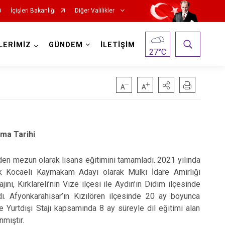
İçişleri Bakanlığı
Diğer Valilikler
LERİMİZ
GÜNDEM
İLETİŞİM
27
°C
ma Tarihi
en mezun olarak lisans eğitimini tamamladı. 2021 yılında
ak Kocaeli Kaymakam Adayı olarak Mülki İdare Amirliği
nı, Kırklareli’nin Vize ilçesi ile Aydın’ın Didim ilçesinde
ı. Afyonkarahisar’ın Kızılören ilçesinde 20 ay boyunca
 Yurtdışı Stajı kapsamında 8 ay süreyle dil eğitimi alan
nmıştır.