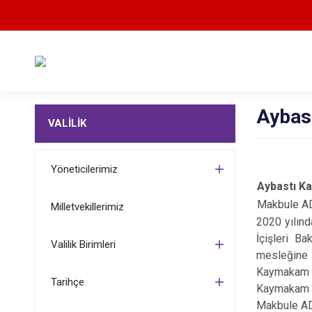
Aybas
VALİLİK
Yöneticilerimiz
Aybastı K
Makbule A
Milletvekillerimiz
2020 yılınd
İçişleri B
Valilik Birimleri
mesleğine i
Kaymakam R
Tarihçe
Kaymakam Ve
Makbule ADA