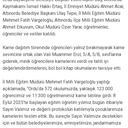
Kaymakamı İsmail Hakkı Ertaş, İl Emniyet Müdürü Ahmet Acar,
Altınordu Belediye Başkanı Ulaş Tepe, İl Milli Eğitim Müdürü
Mehmet Fatih Vargeloğlu, Altınordu İlçe Milli Eğitim Müdürü
Ahmet Erkuvum, Okul Müdürü Özer Yarar, öğretmenler,
öğrenciler ve veliler katıldı.
Karne dağıtım töreninde öğrencileri yalnız bırakmayarak karne
sevincine ortak olan Vali Muammer Erol, 5/A, 5/B, sınıflarına
giderek, minik öğrencilere karnelerini verdi ve tatili iyi
değerlendirdirmelerini, bol bol kitap okumalarını tavsiye etti.
İl Milli Eğitim Müdürü Mehmet Fatih Vargeloğlu yaptığı
açıklamada, “Ordu’da 572 okulumuzda, yaklaşık 123.000
öğrencimiz ve 11.300 öğretmenimiz karne tatiline girdi. 8
Eylül 2025'te başlayan eğitim öğretim yılımız bugün itibariyle
Sayın Valimiz ve değerli protokolün katılımıyla çocuklarımıza
karnelerini teslim ettik. Bu süreçte Sayın Valimize destekleri
için ve bütün belediyelerimize, emniyetimize, jandarmamıza