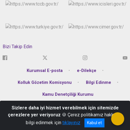
Bizi Takip Edin
Kurumsal E-posta
e-Dilekçe
Kolluk Gözetim Komisyonu
Bilgi Edinme
Kamu Denetçiliği Kurumu
Sizlere daha iyi hizmet verebilmek için sitemizde
Karşıyaka Mahallesi Atatürk Bulvarı No:336 Altınordu/Ordu
çerezlere yer veriyoruz
🍪 Çerez politikamız hakkında
Telefon: +90 452 223 14 44 Belgegeçer : +90 452 223 14 40
bilgi edinmek için
tıklayınız
Kabul et