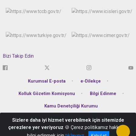
Bizi Takip Edin
Kurumsal E-posta
e-Dilekçe
Kolluk Gözetim Komisyonu
Bilgi Edinme
Kamu Denetçiliği Kurumu
Sizlere daha iyi hizmet verebilmek için sitemizde
Karşıyaka Mahallesi Atatürk Bulvarı No:336 Altınordu/Ordu
çerezlere yer veriyoruz
🍪 Çerez politikamız hakkında
Telefon: +90 452 223 14 44 Belgegeçer : +90 452 223 14 40
bilgi edinmek için
tıklayınız
Kabul et