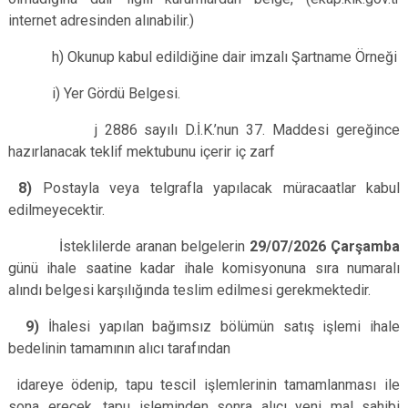
internet adresinden alınabilir.)
h) Okunup kabul edildiğine dair imzalı Şartname Örneği
i) Yer Gördü Belgesi.
j 2886 sayılı D.İ.K.’nun 37. Maddesi gereğince
hazırlanacak teklif mektubunu içerir iç zarf
8)
Postayla veya telgrafla yapılacak müracaatlar kabul
edilmeyecektir.
İsteklilerde aranan belgelerin
29/07/2026
Çarşamba
günü ihale saatine kadar ihale komisyonuna sıra numaralı
alındı belgesi karşılığında teslim edilmesi gerekmektedir.
9)
İhalesi yapılan bağımsız bölümün satış işlemi ihale
bedelinin tamamının alıcı tarafından
idareye ödenip, tapu tescil işlemlerinin tamamlanması ile
sona erecek, tapu işleminden sonra alıcı yeni mal sahibi