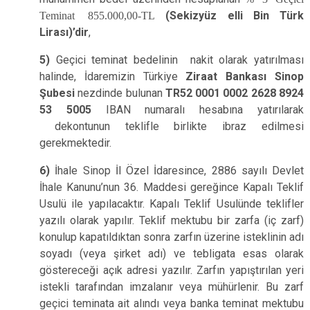
Teminat 855.000,00-TL
(Sekizyüz elli Bin Türk
Lirası)’dir
,
5)
Geçici teminat bedelinin nakit olarak yatırılması
halinde, İdaremizin Türkiye
Ziraat Bankası Sinop
Şubesi
nezdinde bulunan
TR52 0001 0002 2628 8924
53 5005
IBAN numaralı hesabına yatırılarak
dekontunun teklifle birlikte ibraz edilmesi
gerekmektedir.
6)
İhale Sinop İl Özel İdaresince, 2886 sayılı Devlet
İhale Kanunu’nun 36. Maddesi gereğince Kapalı Teklif
Usulü ile yapılacaktır. Kapalı Teklif Usulünde teklifler
yazılı olarak yapılır. Teklif mektubu bir zarfa (iç zarf)
konulup kapatıldıktan sonra zarfın üzerine isteklinin adı
soyadı (veya şirket adı) ve tebligata esas olarak
göstereceği açık adresi yazılır. Zarfın yapıştırılan yeri
istekli tarafından imzalanır veya mühürlenir. Bu zarf
geçici teminata ait alındı veya banka teminat mektubu