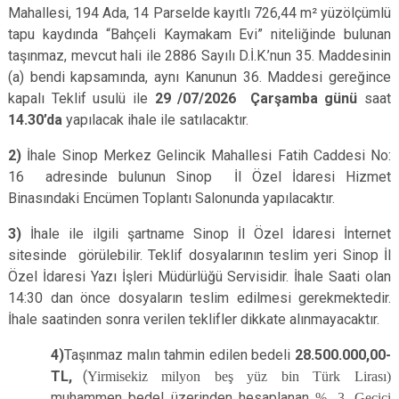
Mahallesi, 194 Ada, 14 Parselde kayıtlı 726,44 m² yüzölçümlü
tapu kaydında “Bahçeli Kaymakam Evi” niteliğinde bulunan
taşınmaz, mevcut hali ile 2886 Sayılı D.İ.K.’nun 35. Maddesinin
(a) bendi kapsamında, aynı Kanunun 36. Maddesi gereğince
kapalı Teklif usulü ile
29 /07/2026 Çarşamba günü
saat
14.30’da
yapılacak ihale ile satılacaktır
.
2)
İhale Sinop Merkez Gelincik Mahallesi Fatih Caddesi No:
16 adresinde bulunun Sinop İl Özel İdaresi Hizmet
Binasındaki Encümen Toplantı Salonunda yapılacaktır.
3)
İhale ile ilgili şartname Sinop İl Özel İdaresi İnternet
sitesinde görülebilir. Teklif dosyalarının teslim yeri Sinop İl
Özel İdaresi Yazı İşleri Müdürlüğü Servisidir. İhale Saati olan
14:30 dan önce dosyaların teslim edilmesi gerekmektedir.
İhale saatinden sonra verilen teklifler dikkate alınmayacaktır.
4)
Taşınmaz malın tahmin edilen bedeli
28.500.000,00-
TL,
(
Yirmisekiz milyon beş yüz bin Türk Lirası)
muhammen bedel üzerinden hesaplanan
% 3 Geçici