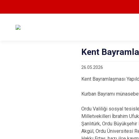
Kent Bayramla
26.05.2026
Kent Bayramlaşması Yapıld
Kurban Bayramı münasebetiy
Ordu Valiliği sosyal tesis
Milletvekilleri İbrahim Uf
Şanlıtürk, Ordu Büyükşehir
Akgül, Ordu Üniversitesi R
Hakkı Ertaş, bazı ilçe kay