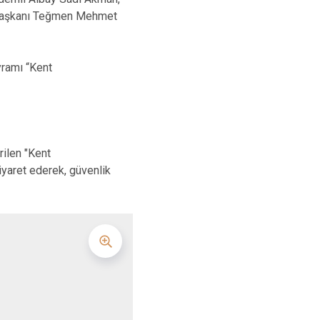
i Başkanı Teğmen Mehmet
yramı “Kent
rilen "Kent
iyaret ederek, güvenlik