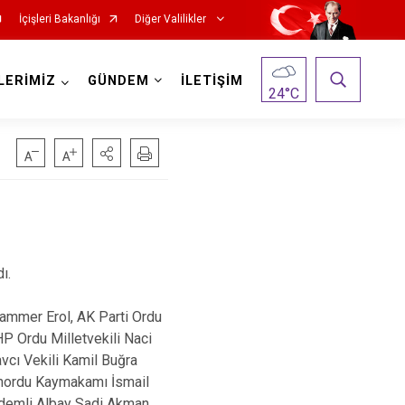
İçişleri Bakanlığı
Diğer Valilikler
LERİMİZ
GÜNDEM
İLETİŞİM
24
°C
ı.
uammer Erol, AK Parti Ordu
HP Ordu Milletvekili Naci
vcı Vekili Kamil Buğra
tınordu Kaymakamı İsmail
ıdemli Albay Sadi Akman,