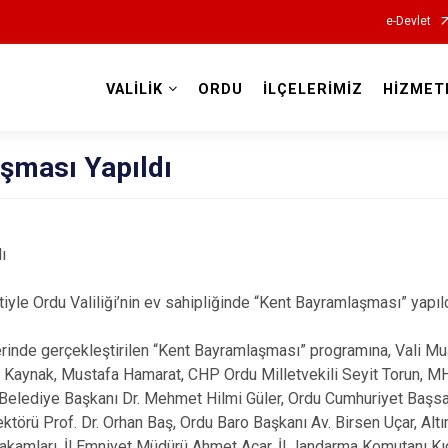
e-Devlet
VALİLİK
ORDU
İLÇELERİMİZ
HİZMET
Valilikler
şması Yapıldı
ı
le Ordu Valiliği’nin ev sahipliğinde “Kent Bayramlaşması” yapıld
lerinde gerçekleştirilen “Kent Bayramlaşması” programına, Vali M
uk Kaynak, Mustafa Hamarat, CHP Ordu Milletvekili Seyit Torun, M
 Belediye Başkanı Dr. Mehmet Hilmi Güler, Ordu Cumhuriyet Başsa
ektörü Prof. Dr. Orhan Baş, Ordu Baro Başkanı Av. Birsen Uçar, Al
makamları, İl Emniyet Müdürü Ahmet Acar, İl Jandarma Komutanı K