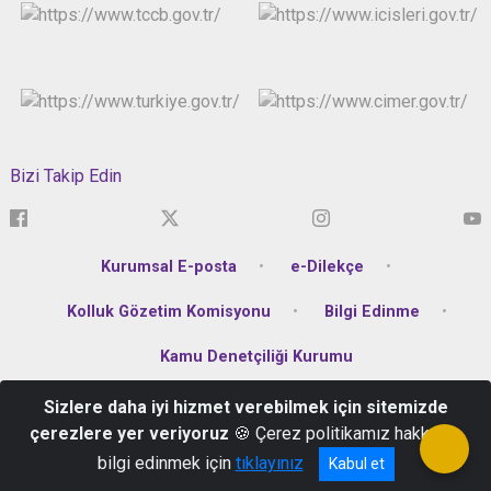
Bizi Takip Edin
Kurumsal E-posta
e-Dilekçe
Kolluk Gözetim Komisyonu
Bilgi Edinme
Kamu Denetçiliği Kurumu
Sizlere daha iyi hizmet verebilmek için sitemizde
Karşıyaka Mahallesi Atatürk Bulvarı No:336 Altınordu/Ordu
çerezlere yer veriyoruz
🍪 Çerez politikamız hakkında
Telefon: +90 452 223 14 44 Belgegeçer : +90 452 223 14 40
bilgi edinmek için
tıklayınız
Kabul et