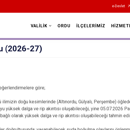
e-Devlet
VALİLİK
ORDU
İLÇELERİMİZ
HİZMET
Valilikler
u (2026-27)
değerlendirmelere göre;
ilimizin doğu kesimlerinde (Altınordu, Gülyalı, Perşembe) öğlede
yu yüksek dalga ve rip akıntısı oluşabileceği, yine 05.07.2026 Pa
bağlı olarak yüksek dalga ve rip akıntısı oluşabileceği tahmin edi
iler doğrultusunda; yaşanabilecek suda boğulma olaylarını önlenme