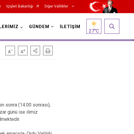
İçişleri Bakanlığı
Diğer Valilikler
LERİMİZ
GÜNDEM
İLETİŞİM
27
°C
n sonra (14.00 sonrası),
zar günü ise ilimiz
lmektedir.
k amacıyla, Ordu Valiliği